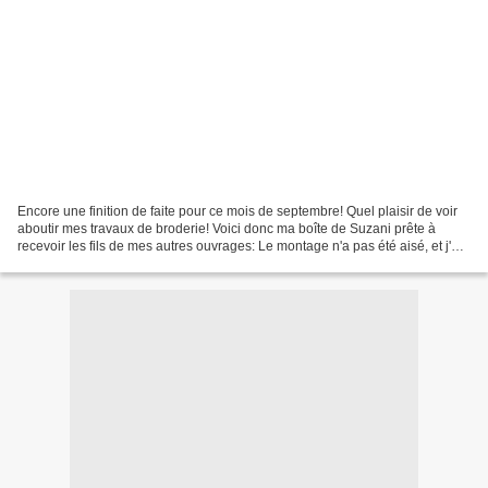
Encore une finition de faite pour ce mois de septembre! Quel plaisir de voir
aboutir mes travaux de broderie! Voici donc ma boîte de Suzani prête à
recevoir les fils de mes autres ouvrages: Le montage n'a pas été aisé, et j'en
suis qu'à moitié satisfaite....