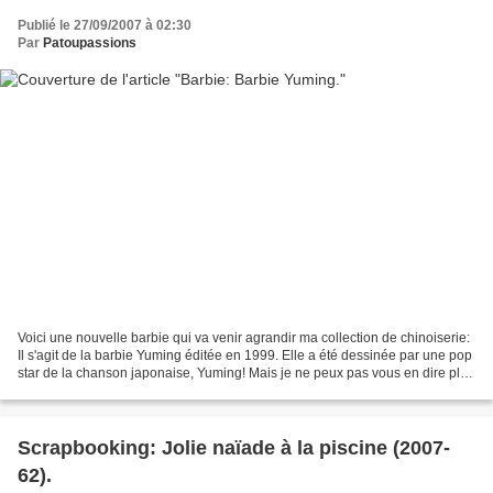
Publié le 27/09/2007 à 02:30
Par
Patoupassions
Voici une nouvelle barbie qui va venir agrandir ma collection de chinoiserie:
Il s'agit de la barbie Yuming éditée en 1999. Elle a été dessinée par une pop
star de la chanson japonaise, Yuming! Mais je ne peux pas vous en dire plus
car toutes les explications...
Scrapbooking: Jolie naïade à la piscine (2007-
62).