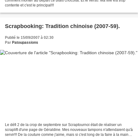
comment monter au départ ce biais chocolat: Et le verso: Ma fille est trop
contente et c'est le principal!!!
Scrapbooking: Tradition chinoise (2007-59).
Publié le 15/09/2007 à 02:30
Par
Patoupassions
Le défi 2 de la crop de septembre sur Scraptournoi était de réaliser un
scraplift d'une page de Géraldine. Mes nouveaux tampons n'attendaient qu'à
servir!!! De la couture comme j'aime, mais si c'est long de la faire à la main