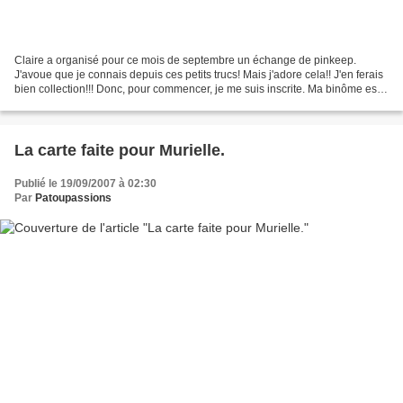
Claire a organisé pour ce mois de septembre un échange de pinkeep.
J'avoue que je connais depuis ces petits trucs! Mais j'adore cela!! J'en ferais
bien collection!!! Donc, pour commencer, je me suis inscrite. Ma binôme est
Isa: elle adore le bleu! Ce...
La carte faite pour Murielle.
Publié le 19/09/2007 à 02:30
Par
Patoupassions