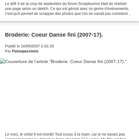
Le défi 3 de la crop de septembre du forum Scraptournoi était de réaliser
une page selon un sketch. Ce qui est génial avec ce genre d'évènements,
c'est qu'il permet de scrapper des photos que l'on ne savait pas comment
mettre en page! Voici donc ma page:...
Broderie: Coeur Danse fini (2007-17).
Publié le 16/09/2007 à 02:30
Par
Patoupassions
Le voici, le voilà! Il est monté! Tout cousu à la main, car je ne savais pas