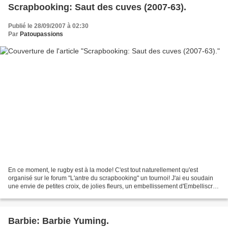
Scrapbooking: Saut des cuves (2007-63).
Publié le 28/09/2007 à 02:30
Par
Patoupassions
En ce moment, le rugby est à la mode! C'est tout naturellement qu'est
organisé sur le forum "L'antre du scrapbooking" un tournoi! J'ai eu soudain
une envie de petites croix, de jolies fleurs, un embellissement d'Embelliscrap
(eh oui, encore, mais j'aime...
Barbie: Barbie Yuming.