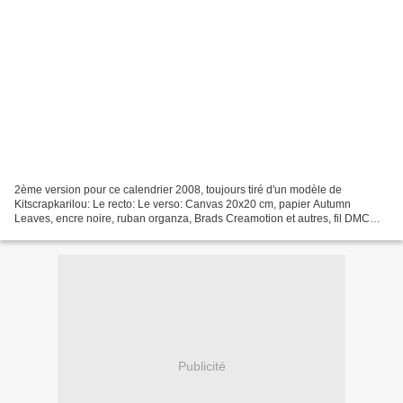
2ème version pour ce calendrier 2008, toujours tiré d'un modèle de
Kitscrapkarilou: Le recto: Le verso: Canvas 20x20 cm, papier Autumn
Leaves, encre noire, ruban organza, Brads Creamotion et autres, fil DMC
Desire, dentelle, trombone K&Compagny, alphabet...
Publicité