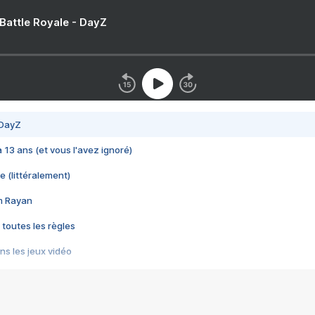
 Battle Royale - DayZ
 DayZ
 a 13 ans (et vous l'avez ignoré)
e (littéralement)
im Rayan
 toutes les règles
s les jeux vidéo
us choquant de Rockstar ? - Le scandale BULLY
e plus moche de Steam