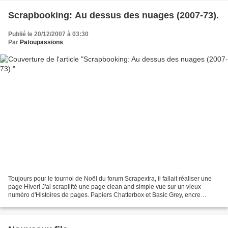
Scrapbooking: Au dessus des nuages (2007-73).
Publié le 20/12/2007 à 03:30
Par
Patoupassions
Toujours pour le tournoi de Noël du forum Scrapextra, il fallait réaliser une
page Hiver! J'ai scraplifté une page clean and simple vue sur un vieux
numéro d'Histoires de pages. Papiers Chatterbox et Basic Grey, encre
Colorbox Cream White, encre Versamark,...