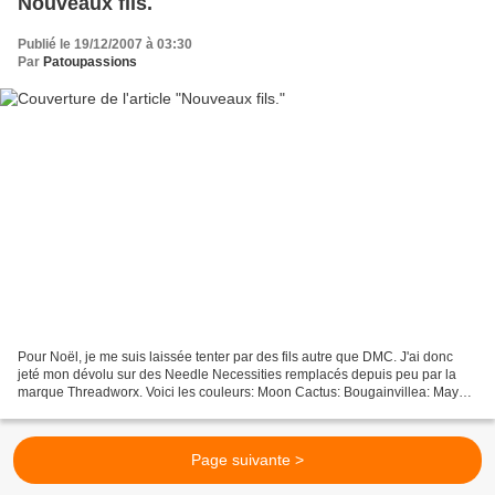
Nouveaux fils.
Publié le 19/12/2007 à 03:30
Par
Patoupassions
Pour Noël, je me suis laissée tenter par des fils autre que DMC. J'ai donc
jeté mon dévolu sur des Needle Necessities remplacés depuis peu par la
marque Threadworx. Voici les couleurs: Moon Cactus: Bougainvillea: Mayan
Treasures: Blue Bayou: Alors, qu'en...
Page suivante >