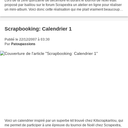
Lors de la 1ère quinzaine de décembre et durant le tournoi de Noël était
proposé par Isalilou sur le forum Scrapextra un atelier en ligne pour réaliser
un mini-album. Voici donc cette réalisation qui me plait vraiment beaucoup!
La couverture: L'intérieur...
Scrapbooking: Calendrier 1
Publié le 22/12/2007 à 03:30
Par
Patoupassions
Voici un calendrier inspiré par un superbe kit trouvé chez Kitscrapkarilou, qui
me permet de participer à une épreuve du tournoi de Noël chez Scrapextra,