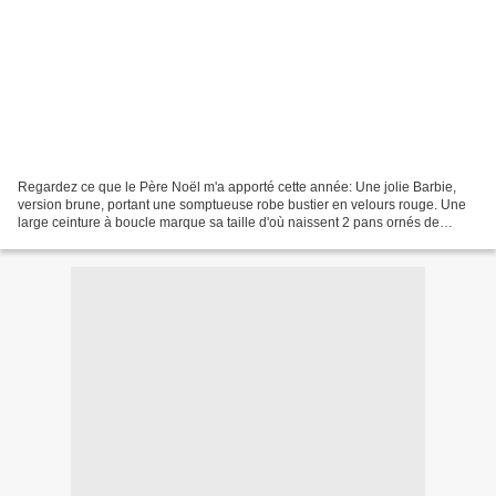
Regardez ce que le Père Noël m'a apporté cette année: Une jolie Barbie,
version brune, portant une somptueuse robe bustier en velours rouge. Une
large ceinture à boucle marque sa taille d'où naissent 2 pans ornés de
fourrure blanche sur dentelle noire....