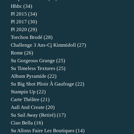
Hhhc
(34)
Pl 2015
(34)
Pl 2017
(30)
Pl 2020
(29)
Torchon Brodé
(28)
Challenge 3 Ans-Cj Kimmidoll
(27)
Rome
(26)
Su Gorgeous Grunge
(25)
Su Timeless Textures
(25)
Album Pyramide
(22)
Su Big Shot Plioir À Gaufrage
(22)
Stampin Up
(22)
Carte Théâtre
(21)
Aall And Create
(20)
Su Sail Away (retiré)
(17)
Ciao Bella
(16)
Su Allons Faire Les Boutiques
(14)