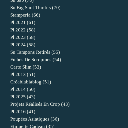
Su Sab
(78)
Su Big Shot Thinlits
(70)
Stamperia
(66)
Pl 2021
(61)
Pl 2022
(58)
Pl 2023
(58)
Pl 2024
(58)
Su Tampons Retirés
(55)
Fiches De Scropines
(54)
Carte Slim
(53)
Pl 2013
(51)
Créablablablog
(51)
Pl 2014
(50)
Pl 2025
(43)
Projets Réalisés En Crop
(43)
Pl 2016
(41)
Poupées Asiatiques
(36)
Etiquette Cadeau
(35)