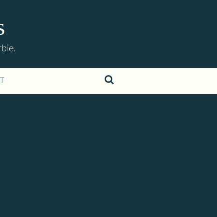
s
bie.
T