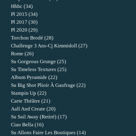
Hhhc
(34)
Pl 2015
(34)
Pl 2017
(30)
Pl 2020
(29)
Torchon Brodé
(28)
Challenge 3 Ans-Cj Kimmidoll
(27)
Rome
(26)
Su Gorgeous Grunge
(25)
Su Timeless Textures
(25)
Album Pyramide
(22)
Su Big Shot Plioir À Gaufrage
(22)
Stampin Up
(22)
Carte Théâtre
(21)
Aall And Create
(20)
Su Sail Away (retiré)
(17)
Ciao Bella
(16)
Su Allons Faire Les Boutiques
(14)