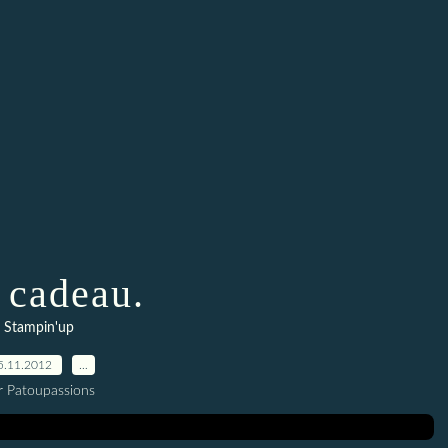
 cadeau.
Stampin'up
5.11.2012
…
r Patoupassions