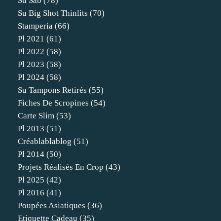
Su Sab
(78)
Su Big Shot Thinlits
(70)
Stamperia
(66)
Pl 2021
(61)
Pl 2022
(58)
Pl 2023
(58)
Pl 2024
(58)
Su Tampons Retirés
(55)
Fiches De Scropines
(54)
Carte Slim
(53)
Pl 2013
(51)
Créablablablog
(51)
Pl 2014
(50)
Projets Réalisés En Crop
(43)
Pl 2025
(42)
Pl 2016
(41)
Poupées Asiatiques
(36)
Etiquette Cadeau
(35)