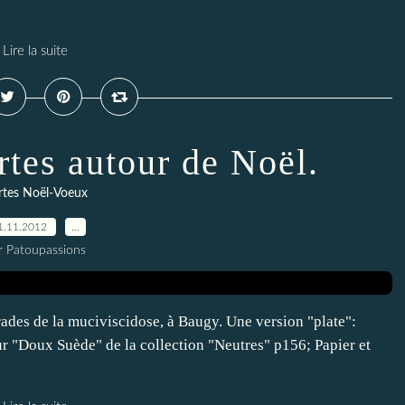
Lire la suite
rtes autour de Noël.
rtes Noël-Voeux
1.11.2012
…
r Patoupassions
irades de la muciviscidose, à Baugy. Une version "plate":
 "Doux Suède" de la collection "Neutres" p156; Papier et