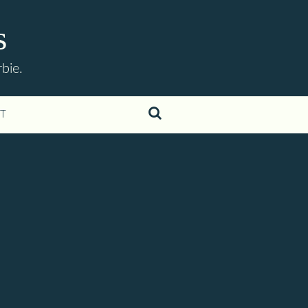
s
bie.
T