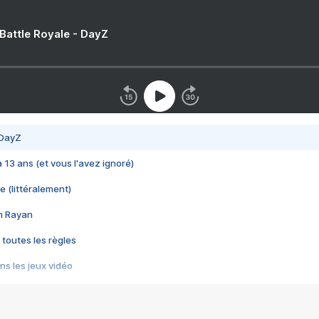
 Battle Royale - DayZ
 DayZ
 a 13 ans (et vous l'avez ignoré)
e (littéralement)
im Rayan
 toutes les règles
s les jeux vidéo
us choquant de Rockstar ? - Le scandale BULLY
e plus moche de Steam