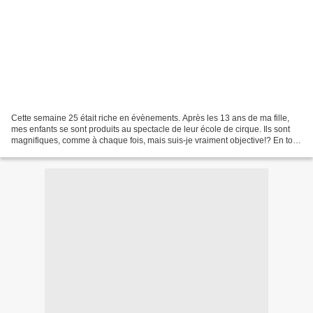
Cette semaine 25 était riche en évènements. Après les 13 ans de ma fille,
mes enfants se sont produits au spectacle de leur école de cirque. Ils sont
magnifiques, comme à chaque fois, mais suis-je vraiment objective!? En tout
cas, je suis toujours époustouflée...