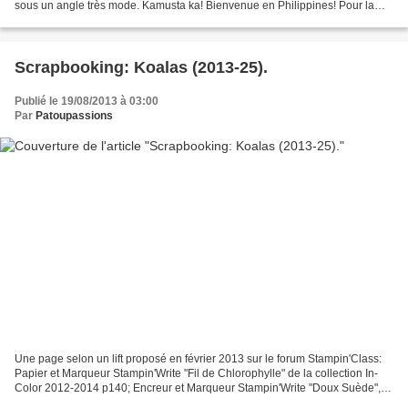
sous un angle très mode. Kamusta ka! Bienvenue en Philippines! Pour la
fête annuelle du Festival Pahiyas (fêté...
Scrapbooking: Koalas (2013-25).
Publié le 19/08/2013 à 03:00
Par
Patoupassions
Une page selon un lift proposé en février 2013 sur le forum Stampin'Class:
Papier et Marqueur Stampin'Write "Fil de Chlorophylle" de la collection In-
Color 2012-2014 p140; Encreur et Marqueur Stampin'Write "Doux Suède",
Papier "Très Vanille" de la collection...