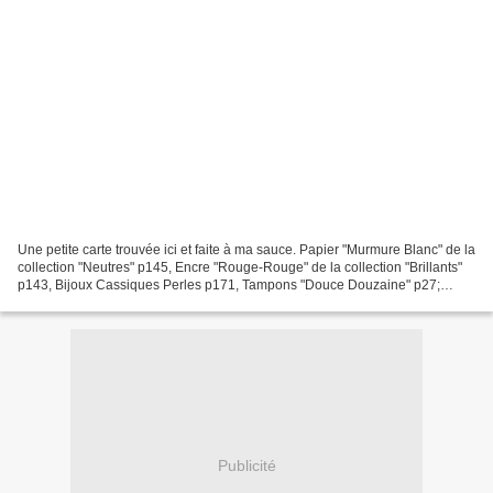
Une petite carte trouvée ici et faite à ma sauce. Papier "Murmure Blanc" de la
collection "Neutres" p145, Encre "Rouge-Rouge" de la collection "Brillants"
p143, Bijoux Cassiques Perles p171, Tampons "Douce Douzaine" p27;
Perforatrices "Etiquette Décorative",...
Publicité