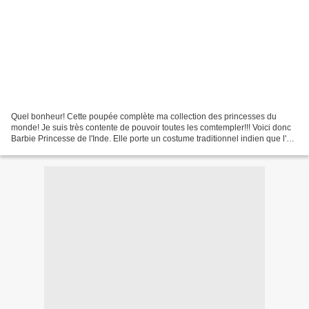
Quel bonheur! Cette poupée complète ma collection des princesses du
monde! Je suis très contente de pouvoir toutes les comtempler!!! Voici donc
Barbie Princesse de l'Inde. Elle porte un costume traditionnel indien que l'on
nomme le sari. D'un rose flamboyant...