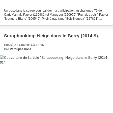
Un post dans la soirée pour valider ma participation au challenge 79 de
CarteManiak. Papier (119981) et Marqueur (120970) "Fruit des bois"; Papier
"Murmure Blanc" (106549); Plioir à gaufrage "Bois Noueux" (127821);
Tampons "Four Frame" (128589); Perforatrice...
Scrapbooking: Neige dans le Berry (2014-9).
Publié le 14/04/2014 à 18:16
Par
Patoupassions