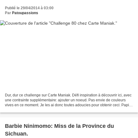
Publié le 29/04/2014 à 03:00
Par
Patoupassions
Dur, dur ce challenge sur Carte Maniak. Défi inspiration à découvrir ici, avec
une contrainte supplémentaire: ajouter un noeud. Pas envie de couleurs
vives en ce moment. Je les ai donc toutes adoucies pour obtenir ceci: Papier
"Murmure Blanc" (106549);...
Barbie Ninimomo: Miss de la Province du
Sichuan.