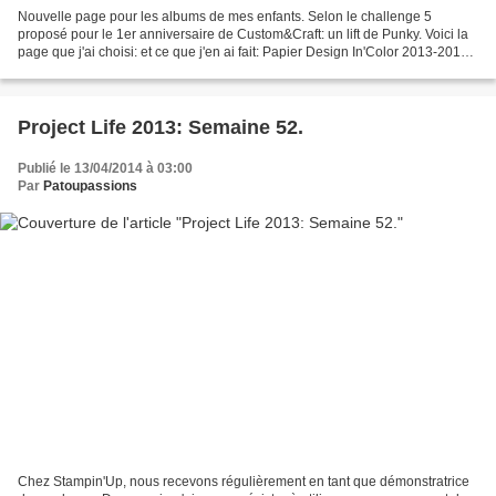
Nouvelle page pour les albums de mes enfants. Selon le challenge 5
proposé pour le 1er anniversaire de Custom&Craft: un lift de Punky. Voici la
page que j'ai choisi: et ce que j'en ai fait: Papier Design In'Color 2013-2015
"Sucre à la crème" (130136);...
Project Life 2013: Semaine 52.
Publié le 13/04/2014 à 03:00
Par
Patoupassions
Chez Stampin'Up, nous recevons régulièrement en tant que démonstratrice