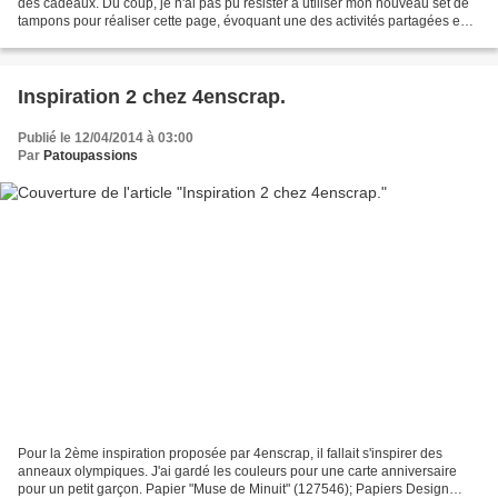
des cadeaux. Du coup, je n'ai pas pu résister à utiliser mon nouveau set de
tampons pour réaliser cette page, évoquant une des activités partagées en
famille.
Inspiration 2 chez 4enscrap.
Publié le 12/04/2014 à 03:00
Par
Patoupassions
Pour la 2ème inspiration proposée par 4enscrap, il fallait s'inspirer des
anneaux olympiques. J'ai gardé les couleurs pour une carte anniversaire
pour un petit garçon. Papier "Muse de Minuit" (127546); Papiers Design