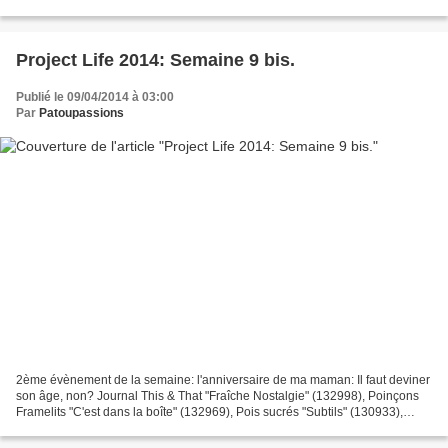
"Muse de Minuit" et "Fil de Chlorophylle"...
Project Life 2014: Semaine 9 bis.
Publié le 09/04/2014 à 03:00
Par
Patoupassions
2ème évènement de la semaine: l'anniversaire de ma maman: Il faut deviner
son âge, non? Journal This & That "Fraîche Nostalgie" (132998), Poinçons
Framelits "C'est dans la boîte" (132969), Pois sucrés "Subtils" (130933),
Rubans adhésifs "Fraîche Nostalgie"...