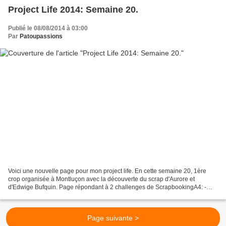
Project Life 2014: Semaine 20.
Publié le 08/08/2014 à 03:00
Par
Patoupassions
Voici une nouvelle page pour mon project life. En cette semaine 20, 1ère
crop organisée à Montluçon avec la découverte du scrap d'Aurore et
d'Edwige Bufquin. Page répondant à 2 challenges de ScrapbookingA4: -
challenge 4: un slogan publicitaire ("le loisir...
Page suivante >