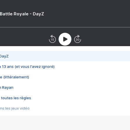
 Battle Royale - DayZ
 DayZ
 a 13 ans (et vous l'avez ignoré)
e (littéralement)
im Rayan
 toutes les règles
s les jeux vidéo
us choquant de Rockstar ? - Le scandale BULLY
e plus moche de Steam