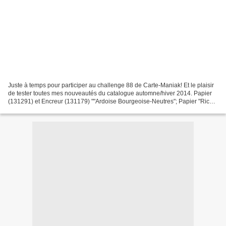
Juste à temps pour participer au challenge 88 de Carte-Maniak! Et le plaisir
de tester toutes mes nouveautés du catalogue automne/hiver 2014. Papier
(131291) et Encreur (131179) ""Ardoise Bourgeoise-Neutres"; Papier "Riche
Raisin-Subtils" (131290); Marqueur...