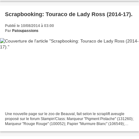
Scrapbooking: Touraco de Lady Ross (2014-17).
Publié le 10/08/2014 à 03:00
Par
Patoupassions
Une nouvelle page sur le zoo de Beauval, fait selon le scraplift aveugle
proposé sur le forum Stampin'Class: Marqueur "Pigment Pistache" (131260);
Marqueur "Rouge Rouge" (100052); Papier "Murmure Blanc" (106549);
Encreur "Noir Nu" (126980); Papier "Bleu...