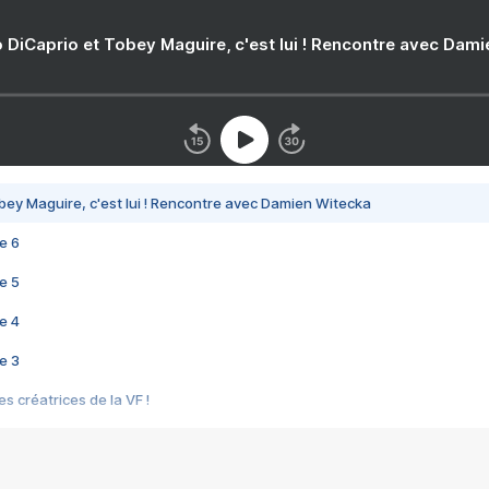
 DiCaprio et Tobey Maguire, c'est lui ! Rencontre avec Dam
bey Maguire, c'est lui ! Rencontre avec Damien Witecka
e 6
e 5
e 4
e 3
s créatrices de la VF !
e 2
e 1