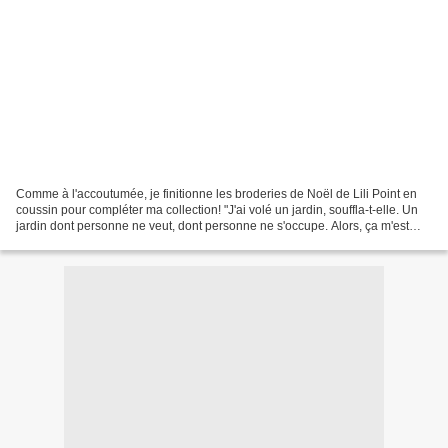
Comme à l'accoutumée, je finitionne les broderies de Noël de Lili Point en
coussin pour compléter ma collection! "J'ai volé un jardin, souffla-t-elle. Un
jardin dont personne ne veut, dont personne ne s'occupe. Alors, ça m'est
égal de l'avoir volé car...