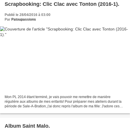
Scrapbooking: Clic Clac avec Tonton (2016-1).
Publié le 28/04/2016 à 03:00
Par
Patoupassions
Mon PL 2014 étant terminé, je vais pouvoir me remettre de manière
régulière aux albums de mes enfants! Pour préparer mes ateliers durant la
période de Sale-A-Bration, j'ai donc repris l'album de ma fille: J'adore ces
nouveaux produits du catalogue printemps/été...
Album Saint Malo.