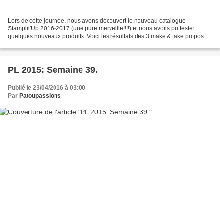
Lors de cette journée, nous avons découvert le nouveau catalogue
Stampin'Up 2016-2017 (une pure merveille!!!!) et nous avons pu tester
quelques nouveaux produits. Voici les résultats des 3 make & take proposés:
"Les livres! Généreux amis qui m'accueillirent...
PL 2015: Semaine 39.
Publié le 23/04/2016 à 03:00
Par
Patoupassions