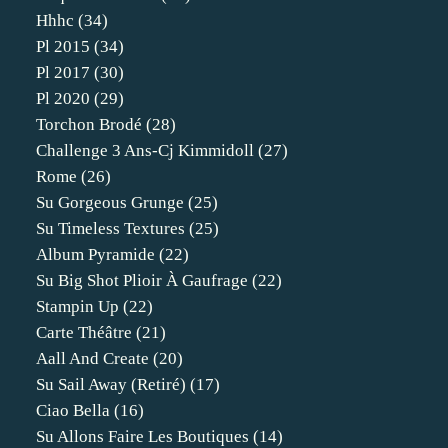
Hhhc
(34)
Pl 2015
(34)
Pl 2017
(30)
Pl 2020
(29)
Torchon Brodé
(28)
Challenge 3 Ans-Cj Kimmidoll
(27)
Rome
(26)
Su Gorgeous Grunge
(25)
Su Timeless Textures
(25)
Album Pyramide
(22)
Su Big Shot Plioir À Gaufrage
(22)
Stampin Up
(22)
Carte Théâtre
(21)
Aall And Create
(20)
Su Sail Away (retiré)
(17)
Ciao Bella
(16)
Su Allons Faire Les Boutiques
(14)