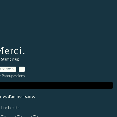
erci.
Stampin'up
3.05.2016
…
r Patoupassions
tes d'anniversaire.
Lire la suite