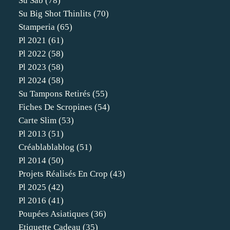
Su Sab
(78)
Su Big Shot Thinlits
(70)
Stamperia
(65)
Pl 2021
(61)
Pl 2022
(58)
Pl 2023
(58)
Pl 2024
(58)
Su Tampons Retirés
(55)
Fiches De Scropines
(54)
Carte Slim
(53)
Pl 2013
(51)
Créablablablog
(51)
Pl 2014
(50)
Projets Réalisés En Crop
(43)
Pl 2025
(42)
Pl 2016
(41)
Poupées Asiatiques
(36)
Etiquette Cadeau
(35)