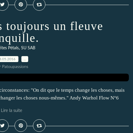
s toujours un fleuve
nquille.
,
ites Pétals
SU SAB
3.05.2016
…
r Patoupassions
s circonstances: "On dit que le temps change les choses, mais
ns changer les choses nous-mêmes." Andy Warhol Flow N°6
Lire la suite