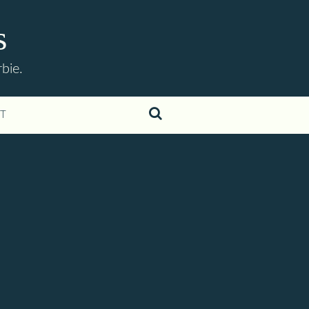
s
bie.
T