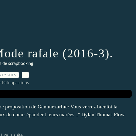
ode rafale (2016-3).
s de scrapbooking
9.05.2016
…
r Patoupassions
une proposition de Gaminezarbie: Vous verrez bientôt la
eaux du coeur épandent leurs marées..." Dylan Thomas Flow
Lire la suite