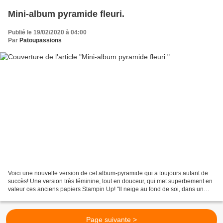
Mini-album pyramide fleuri.
Publié le 19/02/2020 à 04:00
Par
Patoupassions
Voici une nouvelle version de cet album-pyramide qui a toujours autant de
succès! Une version très féminine, tout en douceur, qui met superbement en
valeur ces anciens papiers Stampin Up! "Il neige au fond de soi, dans un
hiver inaccessible où le léger...
Page suivante >