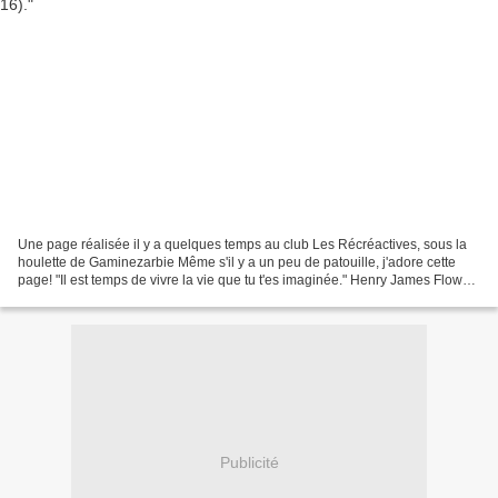
Une page réalisée il y a quelques temps au club Les Récréactives, sous la
houlette de Gaminezarbie Même s'il y a un peu de patouille, j'adore cette
page! "Il est temps de vivre la vie que tu t'es imaginée." Henry James Flow
N°37
Publicité