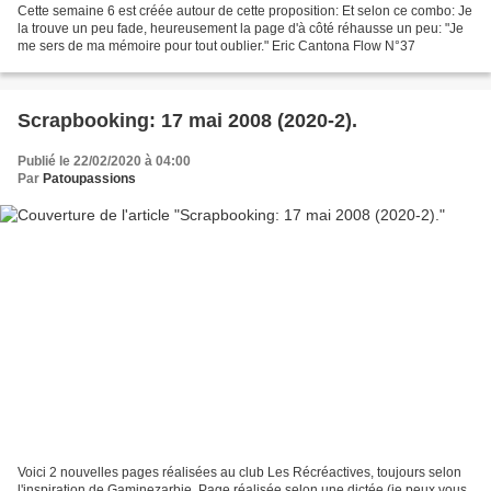
Cette semaine 6 est créée autour de cette proposition: Et selon ce combo: Je
la trouve un peu fade, heureusement la page d'à côté réhausse un peu: "Je
me sers de ma mémoire pour tout oublier." Eric Cantona Flow N°37
Scrapbooking: 17 mai 2008 (2020-2).
Publié le 22/02/2020 à 04:00
Par
Patoupassions
Voici 2 nouvelles pages réalisées au club Les Récréactives, toujours selon
l'inspiration de Gaminezarbie. Page réalisée selon une dictée (je peux vous