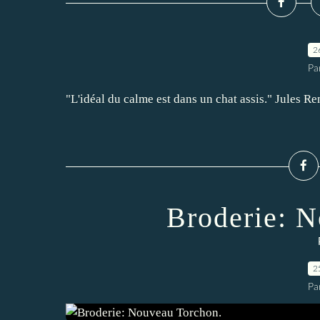
2
Pa
"L'idéal du calme est dans un chat assis." Jules R
Broderie: N
2
Pa