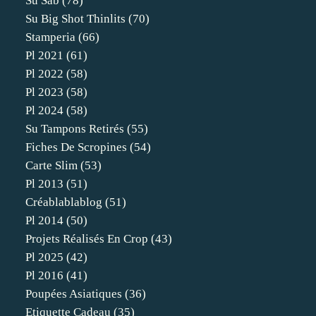
Su Sab
(78)
Su Big Shot Thinlits
(70)
Stamperia
(66)
Pl 2021
(61)
Pl 2022
(58)
Pl 2023
(58)
Pl 2024
(58)
Su Tampons Retirés
(55)
Fiches De Scropines
(54)
Carte Slim
(53)
Pl 2013
(51)
Créablablablog
(51)
Pl 2014
(50)
Projets Réalisés En Crop
(43)
Pl 2025
(42)
Pl 2016
(41)
Poupées Asiatiques
(36)
Etiquette Cadeau
(35)