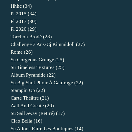
Hhhc
(34)
Pl 2015
(34)
Pl 2017
(30)
Pl 2020
(29)
Torchon Brodé
(28)
Challenge 3 Ans-Cj Kimmidoll
(27)
Rome
(26)
Su Gorgeous Grunge
(25)
Su Timeless Textures
(25)
Album Pyramide
(22)
Su Big Shot Plioir À Gaufrage
(22)
Stampin Up
(22)
Carte Théâtre
(21)
Aall And Create
(20)
Su Sail Away (retiré)
(17)
Ciao Bella
(16)
Su Allons Faire Les Boutiques
(14)