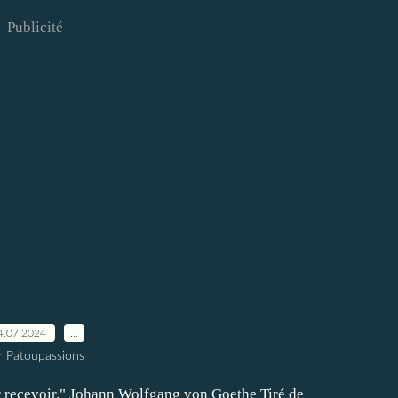
Publicité
4.07.2024
…
r Patoupassions
ur recevoir." Johann Wolfgang von Goethe Tiré de