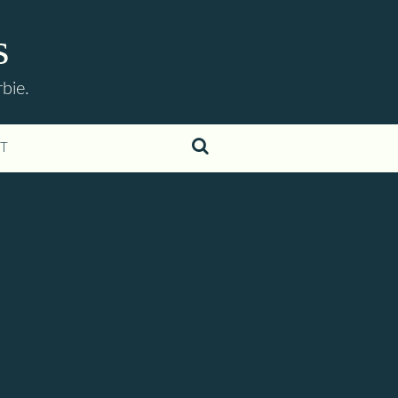
s
bie.
T