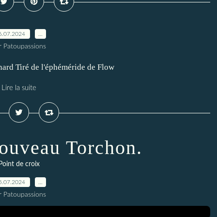
6.07.2024
…
r Patoupassions
enard Tiré de l'éphéméride de Flow
Lire la suite
ouveau Torchon.
Point de croix
5.07.2024
…
r Patoupassions