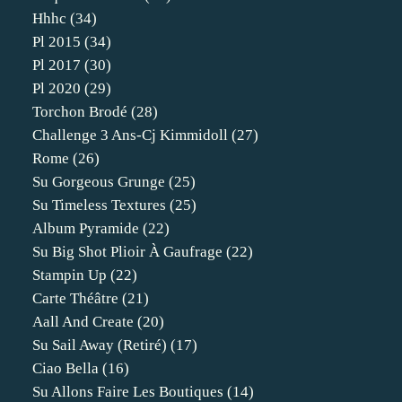
Hhhc
(34)
Pl 2015
(34)
Pl 2017
(30)
Pl 2020
(29)
Torchon Brodé
(28)
Challenge 3 Ans-Cj Kimmidoll
(27)
Rome
(26)
Su Gorgeous Grunge
(25)
Su Timeless Textures
(25)
Album Pyramide
(22)
Su Big Shot Plioir À Gaufrage
(22)
Stampin Up
(22)
Carte Théâtre
(21)
Aall And Create
(20)
Su Sail Away (retiré)
(17)
Ciao Bella
(16)
Su Allons Faire Les Boutiques
(14)