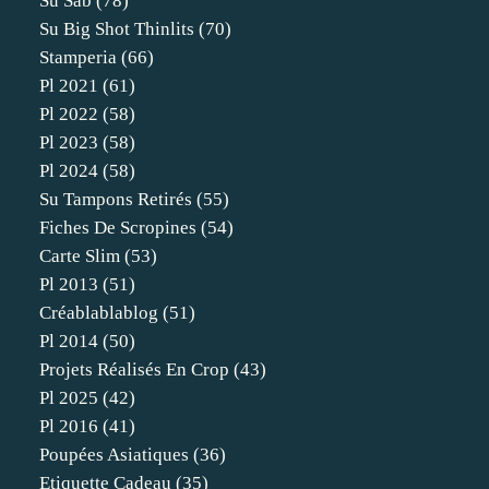
Su Sab
(78)
Su Big Shot Thinlits
(70)
Stamperia
(66)
Pl 2021
(61)
Pl 2022
(58)
Pl 2023
(58)
Pl 2024
(58)
Su Tampons Retirés
(55)
Fiches De Scropines
(54)
Carte Slim
(53)
Pl 2013
(51)
Créablablablog
(51)
Pl 2014
(50)
Projets Réalisés En Crop
(43)
Pl 2025
(42)
Pl 2016
(41)
Poupées Asiatiques
(36)
Etiquette Cadeau
(35)