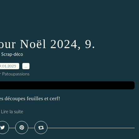
our Noël 2024, 9.
Scrap-déco
9.01.2025
…
r Patoupassions
s découpes feuilles et cerf!
Lire la suite