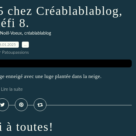
5 chez Créablablablog,
éfi 8.
,
 Noël-Voeux
créablablablog
8.01.2025
…
r Patoupassions
sage enneigé avec une luge plantée dans la neige.
Lire la suite
 à toutes!