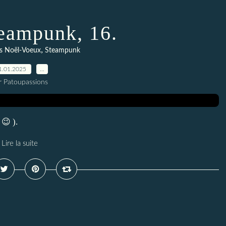
teampunk, 16.
,
s Noël-Voeux
Steampunk
1.01.2025
…
r Patoupassions
 😉 ).
Lire la suite