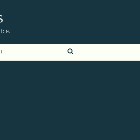
s
bie.
T