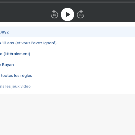
 DayZ
 a 13 ans (et vous l'avez ignoré)
e (littéralement)
im Rayan
 toutes les règles
s les jeux vidéo
us choquant de Rockstar ? - Le scandale BULLY
e plus moche de Steam
du RÊVE tourne au CAUCHEMAR
pendant 8 heures