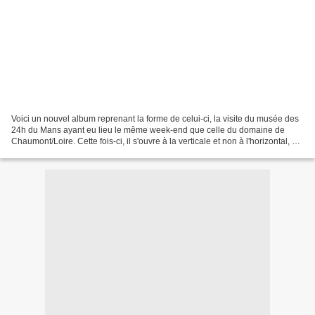
Voici un nouvel album reprenant la forme de celui-ci, la visite du musée des
24h du Mans ayant eu lieu le même week-end que celle du domaine de
Chaumont/Loire. Cette fois-ci, il s'ouvre à la verticale et non à l'horizontal, car
toutes mes photos étaient...