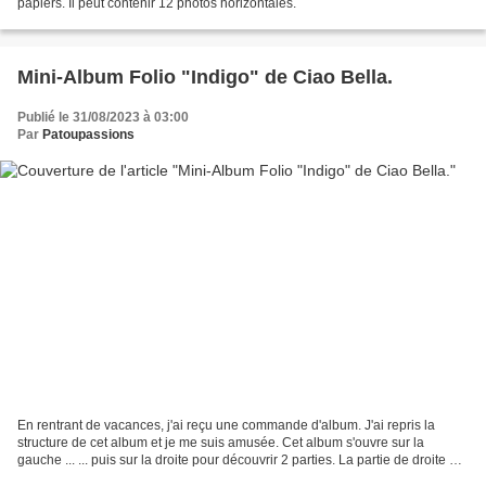
papiers. Il peut contenir 12 photos horizontales.
Mini-Album Folio "Indigo" de Ciao Bella.
Publié le 31/08/2023 à 03:00
Par
Patoupassions
En rentrant de vacances, j'ai reçu une commande d'album. J'ai repris la
structure de cet album et je me suis amusée. Cet album s'ouvre sur la
gauche ... ... puis sur la droite pour découvrir 2 parties. La partie de droite est
composée de 2 feuillets que...