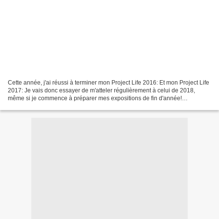
Cette année, j'ai réussi à terminer mon Project Life 2016: Et mon Project Life
2017: Je vais donc essayer de m'atteler régulièrement à celui de 2018,
même si je commence à préparer mes expositions de fin d'année!
Aujourd'hui, voici donc ma semaine 37,...