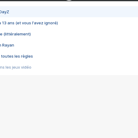
 DayZ
 a 13 ans (et vous l'avez ignoré)
e (littéralement)
im Rayan
 toutes les règles
s les jeux vidéo
us choquant de Rockstar ? - Le scandale BULLY
e plus moche de Steam
du RÊVE tourne au CAUCHEMAR
pendant 8 heures
it… à tort
umiliés par un jeu vidéo