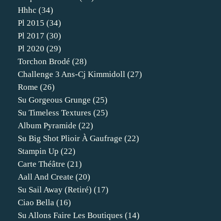
Hhhc
(34)
Pl 2015
(34)
Pl 2017
(30)
Pl 2020
(29)
Torchon Brodé
(28)
Challenge 3 Ans-Cj Kimmidoll
(27)
Rome
(26)
Su Gorgeous Grunge
(25)
Su Timeless Textures
(25)
Album Pyramide
(22)
Su Big Shot Plioir À Gaufrage
(22)
Stampin Up
(22)
Carte Théâtre
(21)
Aall And Create
(20)
Su Sail Away (retiré)
(17)
Ciao Bella
(16)
Su Allons Faire Les Boutiques
(14)