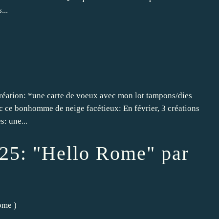
...
création: *une carte de voeux avec mon lot tampons/dies
c ce bonhomme de neige facétieux: En février, 3 créations
: une...
25: "Hello Rome" par
ome
)