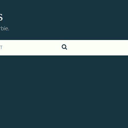
s
bie.
T