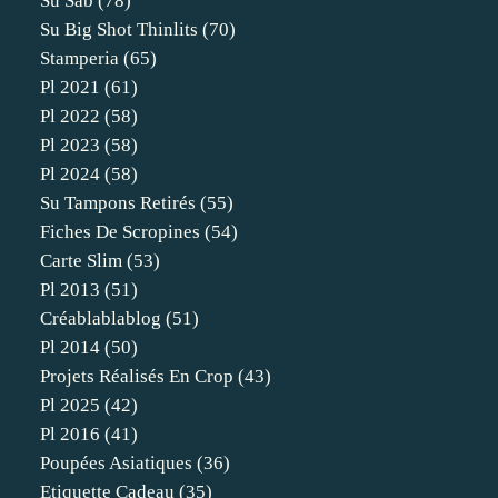
Su Sab
(78)
Su Big Shot Thinlits
(70)
Stamperia
(65)
Pl 2021
(61)
Pl 2022
(58)
Pl 2023
(58)
Pl 2024
(58)
Su Tampons Retirés
(55)
Fiches De Scropines
(54)
Carte Slim
(53)
Pl 2013
(51)
Créablablablog
(51)
Pl 2014
(50)
Projets Réalisés En Crop
(43)
Pl 2025
(42)
Pl 2016
(41)
Poupées Asiatiques
(36)
Etiquette Cadeau
(35)